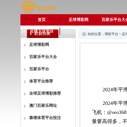
首页
足球博彩网
百家乐平台大
足球下注平台
栏目分类
你的位置：
博彩平台
>
足
足球博彩网
百家乐平台大全
百家乐平台
体育平台推荐
2024年平
全球足球博彩推荐
2024年
澳门百家乐网址
飞机：@seo
靠谱体育平台投注
量要高得多，