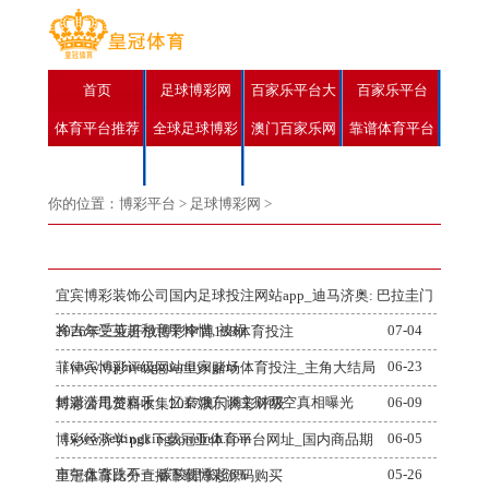
首页
足球博彩网
百家乐平台大
百家乐平台
体育平台推荐
全球足球博彩
澳门百家乐网
靠谱体育平台
全
推荐十大博彩
足球下注平台
推荐
址
投注
你的位置：
博彩平台
>
足球博彩网
>
网
宜宾博彩装饰公司国内足球投注网站app_迪马济奥: 巴拉圭门
将吉尔受英超和意甲怜惜, 被标
07-04
2026年三亚开放博彩申博138体育投注
（www.viphuangguantiyugeni
06-23
菲律宾博彩评级网站皇家赌场体育投注_主角大结局
封潇潇甩楚嘉禾，忆秦娥东谈主财两空真相曝光
06-09
博彩公司资料收集2017澳门博彩评级
（www.bettingkingzonehub.com
06-05
博彩经济学 pdf 下载冠亚体育平台网址_国内商品期
市午盘涨跌不一 碳酸锂涨超6%
05-26
皇冠体育比分直播下载博彩源码购买