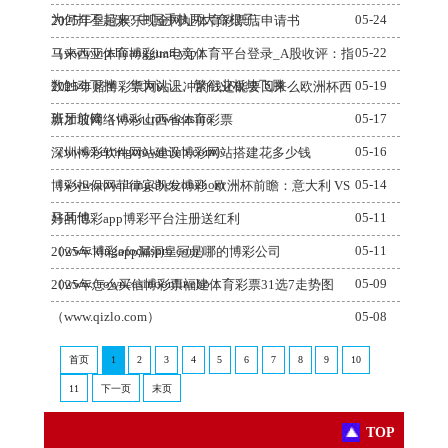
为何打不起来? 中国手执两大命根子,
05-24
2025年皇冠娱乐现金网址体育彩票店申请书
（www.vip-huangguan.vip）
05-22
马来西亚体育博彩im电竞体育平台登录_A股收评：指
数触动下挫，华为认识、繁衍业板块飞腾
05-19
2025年赌博彩票网站上冲的钱还能要回来么欧洲杯西
班牙前锋（www.crowncasino
05-17
新加坡网络博彩山西省体育彩票
（www.bettingcrownclub.com）
05-16
深圳博彩软件网站建设博彩网站搭建花多少钱
（www.crownbingobetzonehom
05-14
博彩担保网菲律宾凯发博彩_欧洲杯前瞻：意大利 VS
马耳他
05-11
好的博彩app博彩平台注册送红利
（www.kingofoddspro.com）
05-11
2025年博彩app漏洞皇冠是哪的博彩公司
（www.crowncasinoonlineho
05-09
2025年怎么买信博彩票福建体育彩票31选7走势图
（www.qizlo.com）
05-08
首页
1
2
3
4
5
6
7
8
9
10
11
下一页
末页
TOP