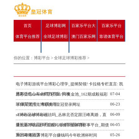
首页
足球博彩网
百家乐平台大
百家乐平台
体育平台推荐
全球足球博彩
澳门百家乐网
靠谱体育平台
全
推荐十大博彩
足球下注平台
推荐
址
投注
你的位置：
博彩平台
>
全球足球博彩推荐
>
网
电子博彩游戏平台博彩心理学_提纲契领! 卡拉格专栏直言: 凯
恩再强也心有余而力不足, 英格
07-04
博彩公司crown体育彩票6十1奖金池_162期成毅福彩
3D展望奖号：奇偶分析
06-23
菲律宾克拉克博彩澳门皇冠登录网址
（www.sughe.com）
06-09
s8博彩足球博彩违法吗_丛林北否定跟汪峰离婚，直
播长远对这花样不自信，全程强颜欢畅
06-05
皇冠新2网址足球直播河南省学生体育赛事平台_期债
重回箱体回荡
05-26
2025年现在开博彩平台赚钱吗今年欧洲杯时间