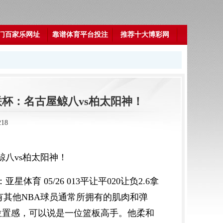
门百家乐网址
靠谱体育平台投注
推荐十大博彩网
杯：名古屋鲸八vs柏太阳神！
18
八vs柏太阳神！
 05/26 013平让平020让负2.6拿
管他没有其他NBA球员通常所拥有的肌肉和弹
位置感，可以说是一位篮板高手。他柔和