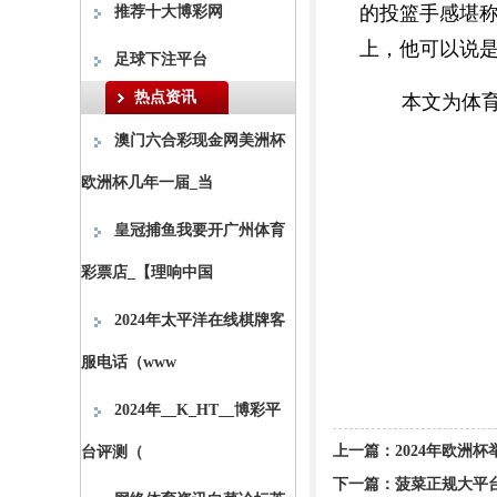
的投篮手感堪
推荐十大博彩网
上，他可以说是
足球下注平台
热点资讯
本文为体育
澳门六合彩现金网美洲杯
欧洲杯几年一届_当
皇冠捕鱼我要开广州体育
彩票店_【理响中国
2024年太平洋在线棋牌客
服电话（www
2024年__K_HT__博彩平
上一篇：
2024年欧洲杯举
台评测（
下一篇：
菠菜正规大平