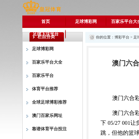
首页
足球博彩网
百家乐平台大
足球下注平台
栏目分类
你的位置：
博彩平台
>
足
足球博彩网
澳门六合
百家乐平台大全
百家乐平台
体育平台推荐
澳门六合
全球足球博彩推荐
澳门六合彩
澳门百家乐网址
下 05/27 
靠谱体育平台投注
跳，但他的篮