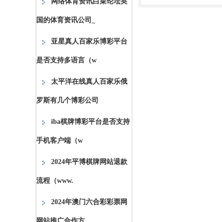
网络体育资讯白菜论坛英
国的体育资讯公司_
亚星真人百家乐博彩平台
是否支持多语言（w
太平洋在线真人百家乐俄
罗斯有几个博彩公司
iba棋牌博彩平台是否支持
手机客户端（w
2024年平博棋牌网站退款
流程（www.
2024年澳门六合彩彩票网
网站推广合作方