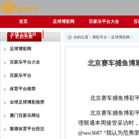
首页
足球博彩网
百家乐平台大全
百
足球下注平台
栏目分类
你的位置：
博彩平台
>
足球博彩网
>
足球博彩网
北京赛车捕鱼博
百家乐平台大全
百家乐平台
体育平台推荐
北京赛车捕鱼博彩平
全球足球博彩推荐
北京赛车捕鱼博彩平
澳门百家乐网址
理斯通本周接管采访时，谈
靠谱体育平台投注
@seo3687 “我