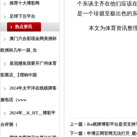
个东谈主齐在他们应该在
推荐十大博彩网
是一个珍摄至极出色的
足球下注平台
热点资讯
本文为体育资讯整理
澳门六合彩现金网美洲杯
欧洲杯几年一届_当
皇冠捕鱼我要开广州体育
彩票店_【理响中国
2024年太平洋在线棋牌客
服电话（www
2024年__K_HT__博彩平
上一篇：
iba棋牌博彩平台是否支持手机客户
台评测（
下一篇：
申博正网官网无法打开_