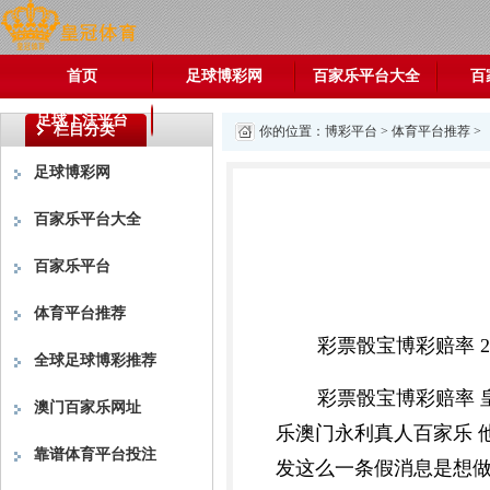
首页
足球博彩网
百家乐平台大全
百
足球下注平台
栏目分类
你的位置：
博彩平台
>
体育平台推荐
>
足球博彩网
百家乐平台大全
百家乐平台
体育平台推荐
彩票骰宝博彩赔率 
全球足球博彩推荐
彩票骰宝博彩赔率 
澳门百家乐网址
乐澳门永利真人百家乐 
靠谱体育平台投注
发这么一条假消息是想做