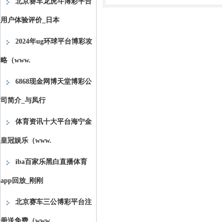
北京赛车龙虎斗博彩平台
用户体验评价_日本
2024年ug环球平台博彩攻
略（www.
6868现金网博天堂博彩公
司简介_与凤行
体育资讯十大平台海宁金
皇冠娱乐（www.
iba百家乐黑白直播体育
app回放_刚刚
北京赛车三公博彩平台注
册送免费（www.