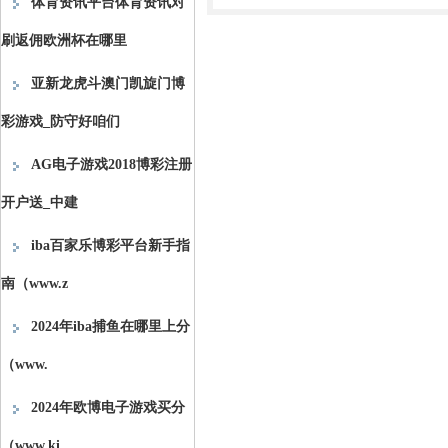
体育资讯平台体育资讯对
刷返佣欧洲杯在哪里
亚新龙虎斗澳门凯旋门博
彩游戏_防守好咱们
AG电子游戏2018博彩注册
开户送_中建
iba百家乐博彩平台新手指
南（www.z
2024年iba捕鱼在哪里上分
（www.
2024年欧博电子游戏买分
（www.ki