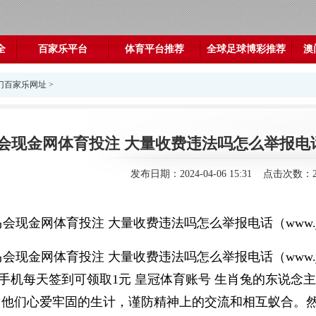
全
百家乐平台
体育平台推荐
全球足球博彩推荐
澳
门百家乐网址
>
会现金网体育投注 大量收费违法吗怎么举报电话（www.
发布日期：2024-04-06 15:31 点击次数：2
马会现金网体育投注 大量收费违法吗怎么举报电话（www.jackpo
马会现金网体育投注 大量收费违法吗怎么举报电话（www.jackpo
pp手机每天签到可领取1元 皇冠体育账号 生肖兔的东说
。他们心爱牢固的生计，谨防精神上的交流和相互蚁合。