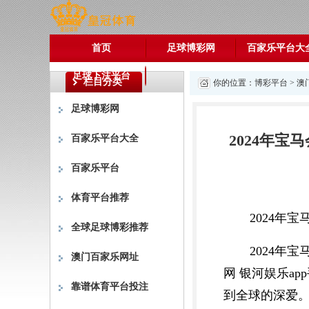
首页
足球博彩网
百家乐平台大
足球下注平台
栏目分类
你的位置：
博彩平台
>
澳
足球博彩网
2024年宝马
百家乐平台大全
百家乐平台
体育平台推荐
2024年宝
全球足球博彩推荐
2024年宝
澳门百家乐网址
网 银河娱乐a
靠谱体育平台投注
到全球的深爱