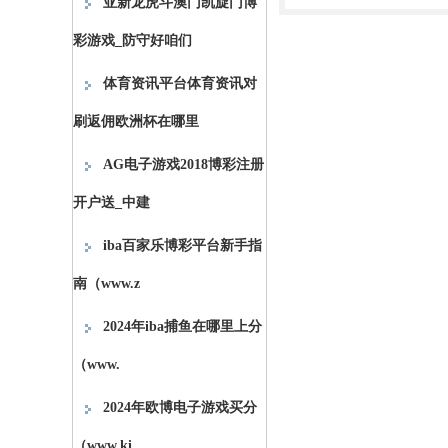
亚新龙虎斗澳门凯旋门博
彩游戏_防守好咱们
体育资讯平台体育资讯对
刷返佣欧洲杯在哪里
AG电子游戏2018博彩注册
开户送_中建
iba百家乐博彩平台新手指
南（www.z
2024年iba捕鱼在哪里上分
（www.
2024年欧博电子游戏买分
（www.ki