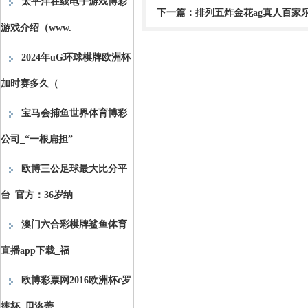
太平洋在线电子游戏博彩
下一篇：
排列五炸金花ag真人百家乐怎么赢（
游戏介绍（www.
2024年uG环球棋牌欧洲杯
加时赛多久（
宝马会捕鱼世界体育博彩
公司_“一根扁担”
欧博三公足球最大比分平
台_官方：36岁纳
澳门六合彩棋牌鲨鱼体育
直播app下载_福
欧博彩票网2016欧洲杯c罗
捧杯_贝洛蒂