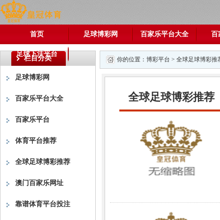
首页
足球博彩网
百家乐平台大全
百
足球下注平台
栏目分类
你的位置：
博彩平台
>
全球足球博彩推
足球博彩网
全球足球博彩推荐
百家乐平台大全
百家乐平台
体育平台推荐
全球足球博彩推荐
澳门百家乐网址
靠谱体育平台投注