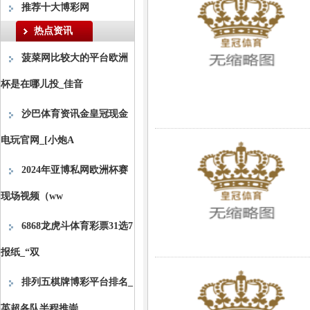
推荐十大博彩网
热点资讯
菠菜网比较大的平台欧洲
杯是在哪儿投_佳音
沙巴体育资讯金皇冠现金
电玩官网_[小炮A
2024年亚博私网欧洲杯赛
现场视频（ww
6868龙虎斗体育彩票31选7
报纸_“双
排列五棋牌博彩平台排名_
英超各队半程推崇