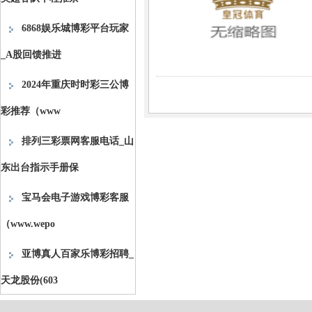
6868娱乐城博彩平台玩家
_A股回馈推进
2024年重庆时时彩三公博
彩推荐（www
排列三彩票网客服电话_山
东出台指示手册保
宝马会电子游戏博彩客服
（www.wepo
亚博真人百家乐博彩招聘_
天龙股份(603