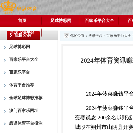
首页
足球博彩网
百家乐平台大全
百
足球下注平台
栏目分类
你的位置：
博彩平台
>
百家乐平台大全
足球博彩网
2024年体育资讯赚
百家乐平台大全
百家乐平台
体育平台推荐
2024年菠菜赚钱平台代
全球足球博彩推荐
2024年菠菜赚钱平台
澳门百家乐网址
变赛说念 200余名越野
靠谱体育平台投注
城段在朔州市山阴县开赛