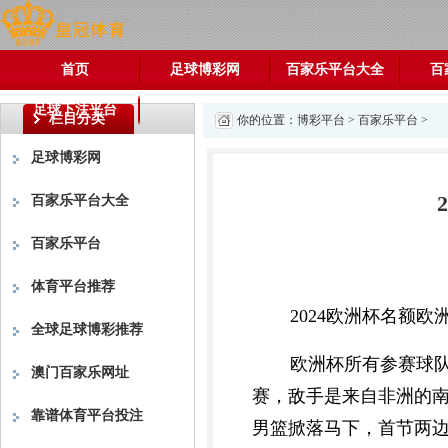
首页
足球博彩网
百家乐平台大全
百
足球下注平台
栏目分类
你的位置：
博彩平台
>
百家乐平台
>
足球博彩网
百家乐平台大全
百家乐平台
体育平台推荐
2024欧洲杯名额欧
全球足球博彩推荐
欧洲杯所有参赛球队
澳门百家乐网址
赛，敌手是来自非洲的
靠谱体育平台投注
男篮掀落马下，首节两